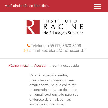
Você ainda não se identificou.
Página Inicial
Atendimento
Programa de Monitoria
Telefone: +55 (11) 3670-3499
E-mail: secretaria@racine.com.br
Página inicial
Acessar
Senha esquecida
→
→
Para redefinir sua senha,
preencha seu usuário ou seu
email abaixo. Se sua conta for
encontrada no banco de dados,
um email será enviado para seu
endereço de email, com as
instruções sobre como